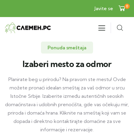
0
Javite se
Ponuda smeštaja
Izaberi mesto za odmor
Planirate beg u prirodu? Na pravom ste mestu! Ovde
možete pronaći idealan smeštaj za vaš odmor u srcu
Istočne Srbije. Izaberite između autentičnih seoskih
domaćinstava i udobnih prenoćišta, gde vas očekuju mir,
priroda i domaća hrana. Kliknite na smeštaj koji vam se
dopada i direktno kontaktirajte domaćine za sve
informacije i rezervacije.