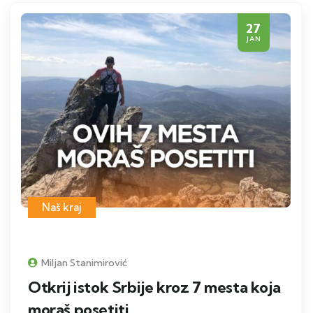
27
JAN
Naš kraj
Miljan Stanimirović
Otkrij istok Srbije kroz 7 mesta koja
moraš posetiti