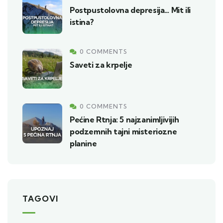
Postpustolovna depresija… Mit ili
istina?
0 COMMENTS
Saveti za krpelje
0 COMMENTS
Pećine Rtnja: 5 najzanimljivijih
podzemnih tajni misteriozne
planine
TAGOVI